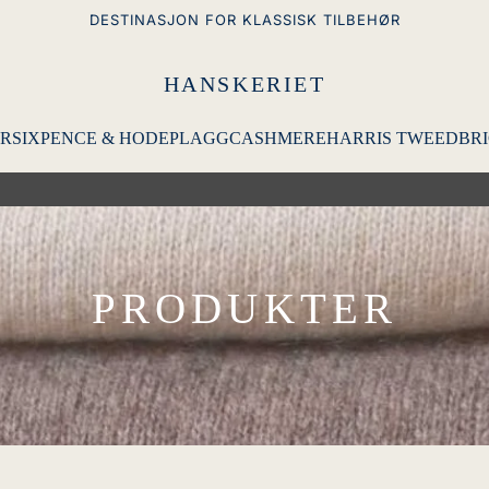
DESTINASJON FOR KLASSISK TILBEHØR
HANSKERIET
R
SIXPENCE & HODEPLAGG
CASHMERE
HARRIS TWEED
BRI
PRODUKTER