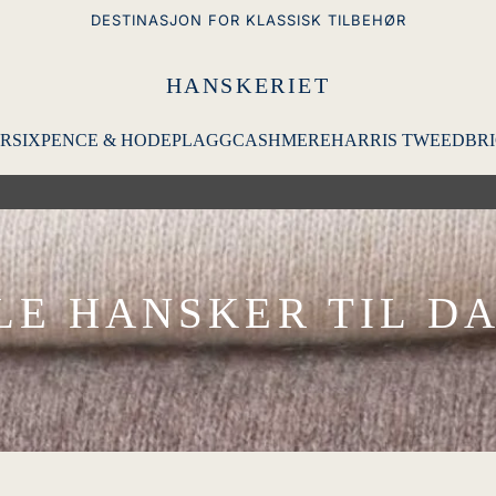
DESTINASJON FOR KLASSISK TILBEHØR
HANSKERIET
R
SIXPENCE & HODEPLAGG
CASHMERE
HARRIS TWEED
BRI
LE HANSKER TIL D