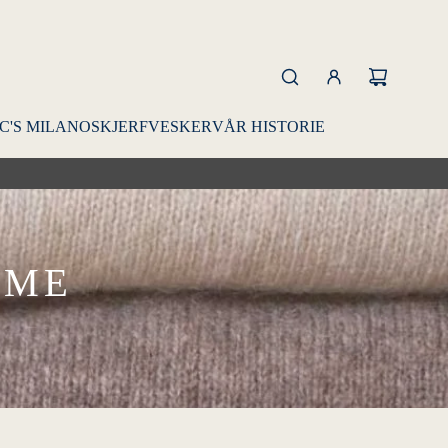
C'S MILANO
SKJERF
VESKER
VÅR HISTORIE
AME