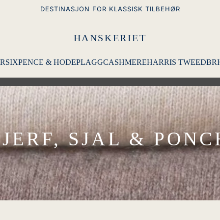
DESTINASJON FOR KLASSISK TILBEHØR
HANSKERIET
R
SIXPENCE & HODEPLAGG
CASHMERE
HARRIS TWEED
BRI
JERF, SJAL & PON