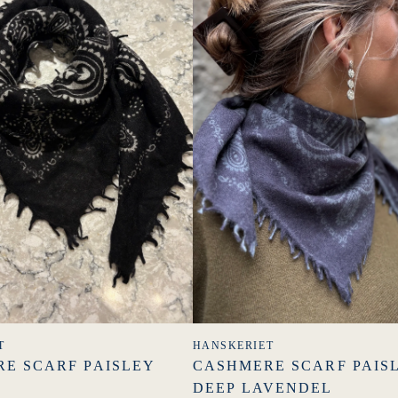
T
HANSKERIET
E SCARF PAISLEY
CASHMERE SCARF PAIS
DEEP LAVENDEL