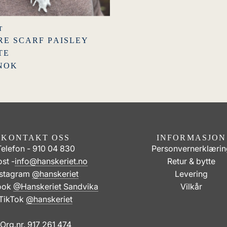
T
E SCARF PAISLEY
TE
 NOK
KONTAKT OSS
INFORMASJON
Telefon - 910 04 830
Personvernerklærin
st -
info@hanskeriet.no
Retur & bytte
nstagram
@hanskeriet
Levering
ook
@Hanskeriet Sandvika
Vilkår
TikTok
@hanskeriet
Org.nr. 917 261 474