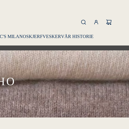
C'S MILANO
SKJERF
VESKER
VÅR HISTORIE
CHO