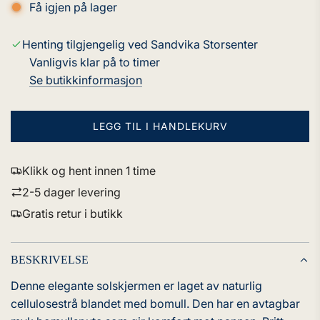
Få igjen på lager
Henting tilgjengelig ved Sandvika Storsenter
Vanligvis klar på to timer
Se butikkinformasjon
LEGG TIL I HANDLEKURV
L
A
S
Klikk og hent innen 1 time
T
2-5 dager levering
E
R
Gratis retur i butikk
.
.
.
BESKRIVELSE
Denne elegante solskjermen er laget av naturlig
cellulosestrå blandet med bomull. Den har en avtagbar