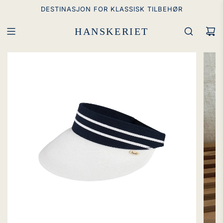
GÅ
DESTINASJON FOR KLASSISK TILBEHØR
TIL
INNHOLD
HANSKERIET