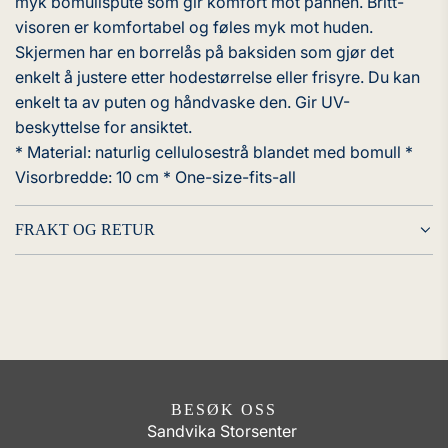
myk bomullspute som gir komfort mot pannen. Britt-
visoren er komfortabel og føles myk mot huden.
Skjermen har en borrelås på baksiden som gjør det
enkelt å justere etter hodestørrelse eller frisyre. Du kan
enkelt ta av puten og håndvaske den. Gir UV-
beskyttelse for ansiktet.
* Material: naturlig cellulosestrå blandet med bomull *
Visorbredde: 10 cm * One-size-fits-all
FRAKT OG RETUR
BESØK OSS
Sandvika Storsenter