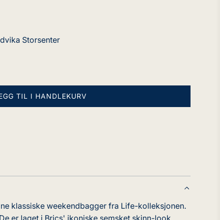
ndvika Storsenter
EGG TIL I HANDLEKURV
L
A
S
T
E
R
.
.
.
sine klassiske weekendbagger fra Life-kolleksjonen.
 De er laget i Brics' ikoniske semsket skinn-look.