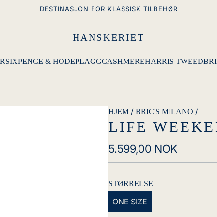
DESTINASJON FOR KLASSISK TILBEHØR
HANSKERIET
R
SIXPENCE & HODEPLAGG
CASHMERE
HARRIS TWEED
BRI
/
/
HJEM
BRIC'S MILANO
LIFE WEEK
Vanlig
5.599,00 NOK
pris
STØRRELSE
ONE SIZE