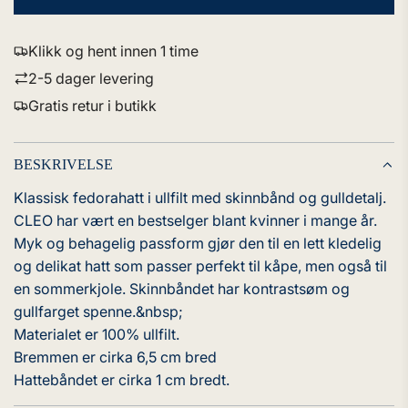
L
A
S
Klikk og hent innen 1 time
T
2-5 dager levering
E
R
Gratis retur i butikk
.
.
.
BESKRIVELSE
Klassisk fedorahatt i ullfilt med skinnbånd og gulldetalj.
CLEO har vært en bestselger blant kvinner i mange år.
Myk og behagelig passform gjør den til en lett kledelig
og delikat hatt som passer perfekt til kåpe, men også til
en sommerkjole. Skinnbåndet har kontrastsøm og
gullfarget spenne.&nbsp;
Materialet er 100% ullfilt.
Bremmen er cirka 6,5 cm bred
Hattebåndet er cirka 1 cm bredt.