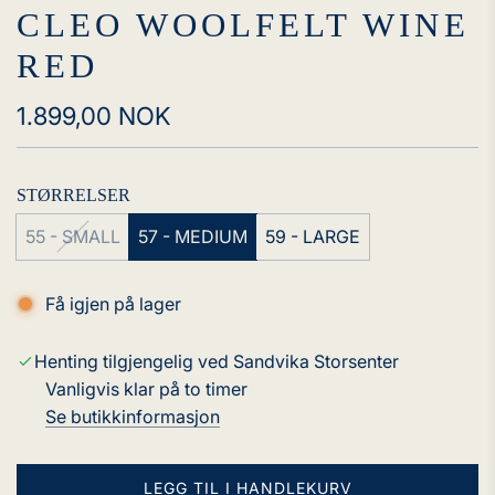
CLEO WOOLFELT WINE
RED
Vanlig
1.899,00 NOK
pris
STØRRELSER
55 - SMALL
57 - MEDIUM
59 - LARGE
Få igjen på lager
Henting tilgjengelig ved Sandvika Storsenter
Vanligvis klar på to timer
Se butikkinformasjon
LEGG TIL I HANDLEKURV