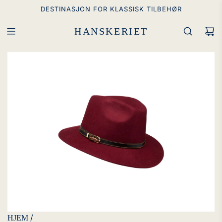
GÅ
DESTINASJON FOR KLASSISK TILBEHØR
TIL
INNHOLD
HANSKERIET
/
HJEM