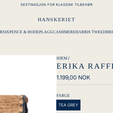
DESTINASJON FOR KLASSISK TILBEHØR
HANSKERIET
R
SIXPENCE & HODEPLAGG
CASHMERE
HARRIS TWEED
BRI
/
HJEM
ERIKA RAFF
Vanlig
1.199,00 NOK
pris
FARGE
TEA GREY