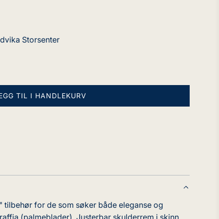
ndvika Storsenter
EGG TIL I HANDLEKURV
L
A
S
T
E
R
.
.
.
" tilbehør for de som søker både eleganse og
 raffia (palmeblader). Justerbar skulderrem i skinn.