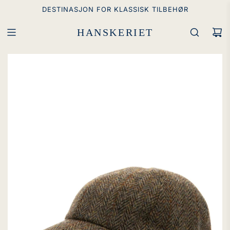
GÅ
DESTINASJON FOR KLASSISK TILBEHØR
TIL
INNHOLD
HANSKERIET