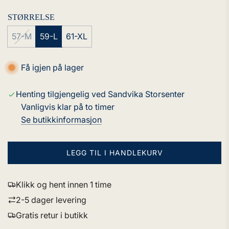
STØRRELSE
57-M
59-L
61-XL
Få igjen på lager
Henting tilgjengelig ved Sandvika Storsenter
Vanligvis klar på to timer
Se butikkinformasjon
LEGG TIL I HANDLEKURV
L
A
S
Klikk og hent innen 1 time
T
2-5 dager levering
E
R
Gratis retur i butikk
.